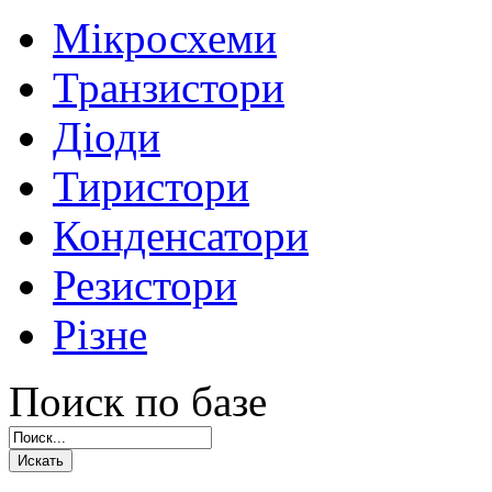
Мікросхеми
Транзистори
Діоди
Тиристори
Конденсатори
Резистори
Різне
Поиск по базе