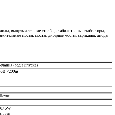
иоды, выпрямительние столбы, стабилитроны, стабисторы,
ямительные мосты, мосты, диодные мосты, варикапы, диоды
ечания (год выпуска)
00В <200ns
Шотки
01/ 5W
 1000В