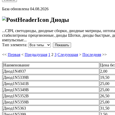
База обновлена 04.08.2026
Диоды
...СВЧ, светодиоды, диодные сборки, диодные матрицы, оптоп
стабилитроны прецезионные, диоды Шотки, диоды быстрые, ди
импульсные...
Тип элемента:
Показать
<<
Первая
<
Предыдущая
1
2
3
Следующая
>
Последняя
>>
Наименование
Цена без
Диод1N4937
2,00
Диод1N5339В
19,50
Диод1N5341В
25,00
Диод1N5349В
25,00
Диод1N5352B
26,50
Диод1N5359В
25,00
Диод1N5363
31,50
Диод1N5399
2,50