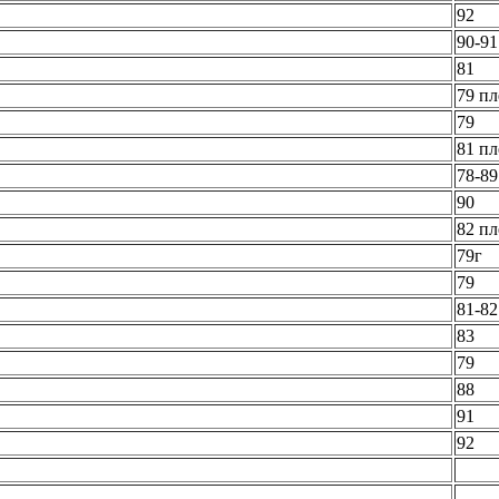
92
90-91
81
79 пл
79
81 пл
78-89
90
82 пл
79г
79
81-8
83
79
88
91
92