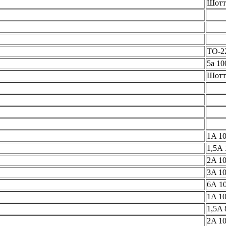
Шотт
ТО-2
5а 10
Шотт
1A 1
1,5A 
2A 1
3A 1
6А 1
1A 1
1,5A 
2A 1