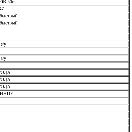
00В 50ns
47
хбыстрый
хбыстрый
 з/у
 з/у
ГОДА
ГОДА
ГОДА
ВИНЦЕ