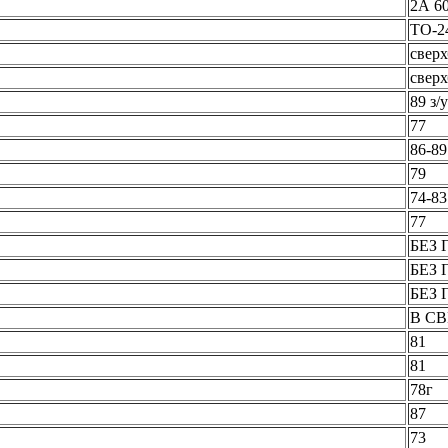
2А 6
ТО-2
свер
свер
89 з/у
77
86-89
79
74-83
77
БЕЗ 
БЕЗ 
БЕЗ 
В С
81
81
78г
87
73