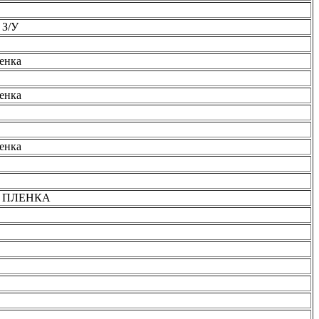
 З/У
енка
енка
енка
2 ПЛЕНКА