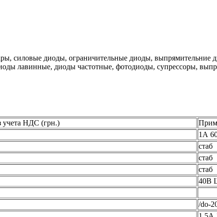
ары, силовые диоды, ограничительные диоды, выпрямительние д
оды лавинные, диоды частотные, фотодиоды, супрессоры, выпр
 учета НДС (грн.)
Прим
1А 6
стаб
стаб
стаб
40В 
/do-2
1,5А