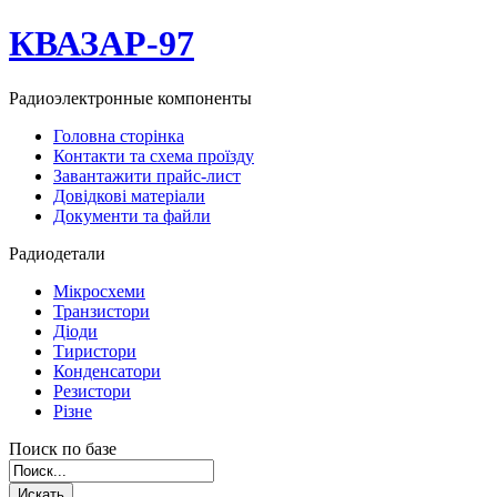
КВАЗАР-97
Радиоэлектронные компоненты
Головна сторінка
Контакти та схема проїзду
Завантажити прайс-лист
Довідкові матеріали
Документи та файли
Радиодетали
Мікросхеми
Транзистори
Діоди
Тиристори
Конденсатори
Резистори
Різне
Поиск по базе