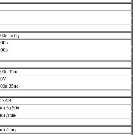
000в 1кГц
000в
000в
000в 35нс
00V
000в 35нс
13AB
ки 5а 50в
ки /sma/
ки /smс/